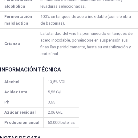
alcohólica
levaduras seleccionadas.
Fermentación
100% en tanques de acero inoxidable (con siembra
maloláctica
de bacterias).
La totalidad del vino ha permanecido en tanques de
acero inoxidable, poniéndose en suspensión sus
Crianza
finas lías periódicamente, hasta su estabilización y
corte final.
INFORMACIÓN TÉCNICA
Alcohol
13,5% VOL
Acidez total
5,55 G/L
Ph
3,65
Azúcar residual
2,06 G/L
Producción anual
63.000 botellas