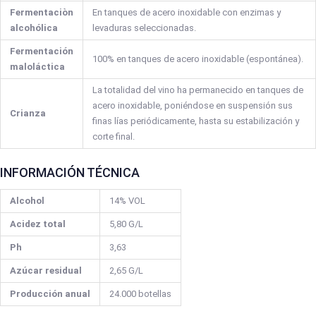
Fermentaciòn
En tanques de acero inoxidable con enzimas y
alcohólica
levaduras seleccionadas.
Fermentación
100% en tanques de acero inoxidable (espontánea).
maloláctica
La totalidad del vino ha permanecido en tanques de
acero inoxidable, poniéndose en suspensión sus
Crianza
finas lías periódicamente, hasta su estabilización y
corte final.
INFORMACIÓN TÉCNICA
Alcohol
14% VOL
Acidez total
5,80 G/L
Ph
3,63
Azúcar residual
2,65 G/L
Producción anual
24.000 botellas