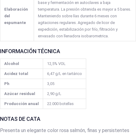
base y fermentación en autoclaves a baja
Elaboración
temperatura. La presión obtenida es mayor a 5 bares.
del
Manteniendo sobre lías durante 6 meses con
espumante
agitaciones regulares. Agregado de licor de
expedición, estabilización por frío, filtración y
envasado con llenadora isobarometrica.
INFORMACIÓN TÉCNICA
Alcohol
12,5% VOL
Acidez total
6,47 g/L en tartárico
Ph
3,05
Azúcar residual
2,90 g/L
Producción anual
22.000 botellas
NOTAS DE CATA
Presenta un elegante color rosa salmón, finas y persistentes