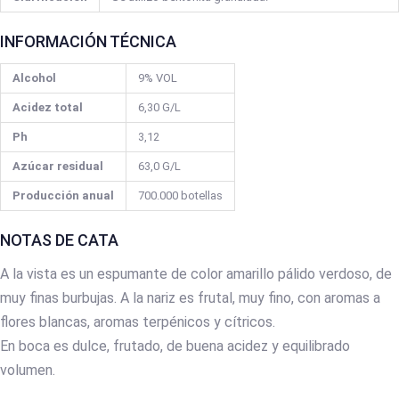
INFORMACIÓN TÉCNICA
Alcohol
9% VOL
Acidez total
6,30 G/L
Ph
3,12
Azúcar residual
63,0 G/L
Producción anual
700.000 botellas
NOTAS DE CATA
A la vista es un espumante de color amarillo pálido verdoso, de
muy finas burbujas. A la nariz es frutal, muy fino, con aromas a
flores blancas, aromas terpénicos y cítricos.
En boca es dulce, frutado, de buena acidez y equilibrado
volumen.