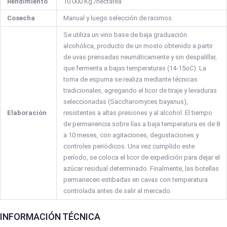
Rendimiento
10.000 Kg./hectárea
Cosecha
Manual y luego selección de racimos.
Se utiliza un vino base de baja graduación
alcohólica, producto de un mosto obtenido a partir
de uvas prensadas neumáticamente y sin despalillar,
que fermenta a bajas temperaturas (14-15oC). La
toma de espuma se realiza mediante técnicas
tradicionales, agregando el licor de tiraje y levaduras
seleccionadas (Saccharomyces bayanus),
Elaboración
resistentes a altas presiones y al alcohol. El tiempo
de permanencia sobre lías a baja temperatura es de 8
a 10 meses, con agitaciones, degustaciones y
controles periódicos. Una vez cumplido este
período, se coloca el licor de expedición para dejar el
azúcar residual determinado. Finalmente, las botellas
permanecen estibadas en cavas con temperatura
controlada antes de salir al mercado.
INFORMACIÓN TÉCNICA