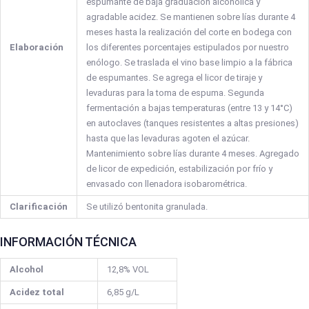
espumante de baja graduación alcohólica y
agradable acidez. Se mantienen sobre lías durante 4
meses hasta la realización del corte en bodega con
Elaboración
los diferentes porcentajes estipulados por nuestro
enólogo. Se traslada el vino base limpio a la fábrica
de espumantes. Se agrega el licor de tiraje y
levaduras para la toma de espuma. Segunda
fermentación a bajas temperaturas (entre 13 y 14°C)
en autoclaves (tanques resistentes a altas presiones)
hasta que las levaduras agoten el azúcar.
Mantenimiento sobre lías durante 4 meses. Agregado
de licor de expedición, estabilización por frío y
envasado con llenadora isobarométrica.
Clarificación
Se utilizó bentonita granulada.
INFORMACIÓN TÉCNICA
Alcohol
12,8% VOL
Acidez total
6,85 g/L